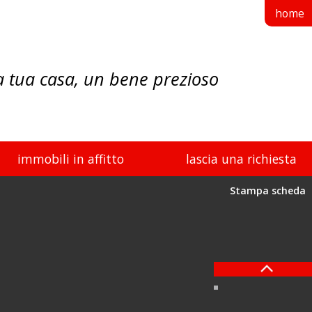
home
a tua casa, un bene prezioso
immobili in affitto
lascia una richiesta
Stampa scheda
previous