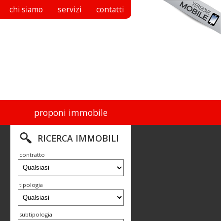
chi siamo
servizi
contatti
proponi immobile
RICERCA IMMOBILI
contratto
tipologia
subtipologia