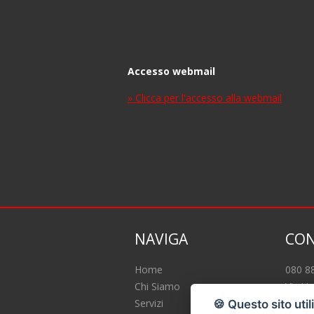
Accesso webmail
» Clicca per l'accesso alla webmail
NAVIGA
CON
Home
080 8
Chi Siamo
Via U.
Servizi
info@
🍪 Questo sito util