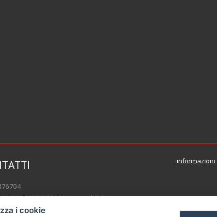
informazioni 
TATTI
876704
 Rattazzi, 35 - 70043 Monopoli (BA)
teamcasaimmobiliare.com
izza i cookie