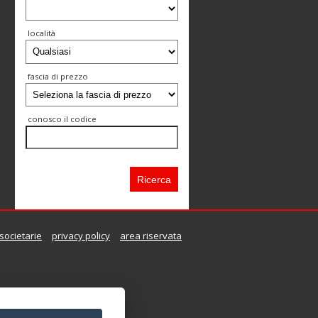
località
fascia di prezzo
conosco il codice
societarie
privacy policy
area riservata