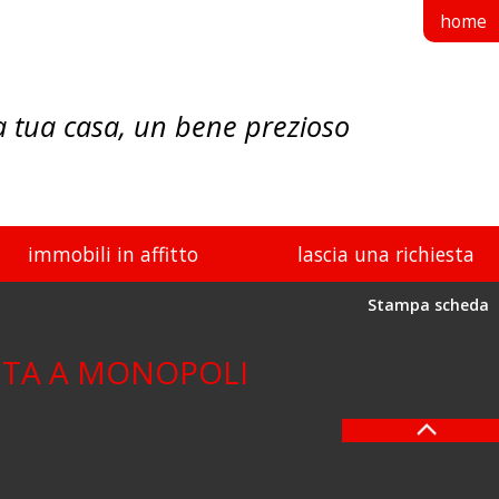
home
a tua casa, un bene prezioso
immobili in affitto
lascia una richiesta
Stampa scheda
ITA A MONOPOLI
previous