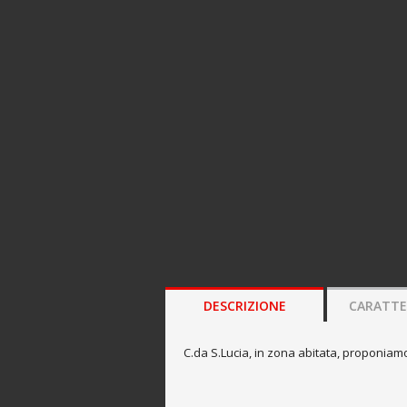
DESCRIZIONE
CARATTE
C.da S.Lucia, in zona abitata, proponiamo