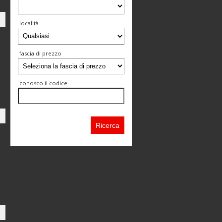
località
fascia di prezzo
conosco il codice