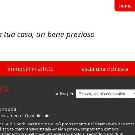
home
a tua casa, un bene prezioso
immobili in affitto
lascia una richiesta
TA
ordina per:
nopoli
partamento, Quadrilocale
a Sud, a pochi passi dal mare, più precisamente nelle immediate vicinanze
l’istituto comprensivo statale «Melvin Jones», proponiamo comodo
artamento di quattro vani ed accessori posto al secondo piano di un...