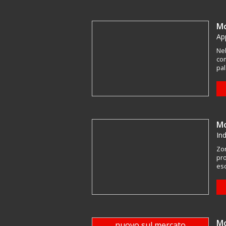
Mo
Ap
Nel
com
pal
Mo
In
Zon
pro
esc
Mo
nuovo sul mercato