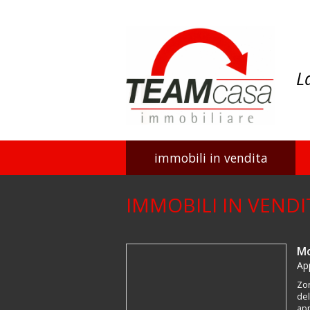
L
immobili in vendita
IMMOBILI IN VENDI
Mo
Ap
Zon
del
app