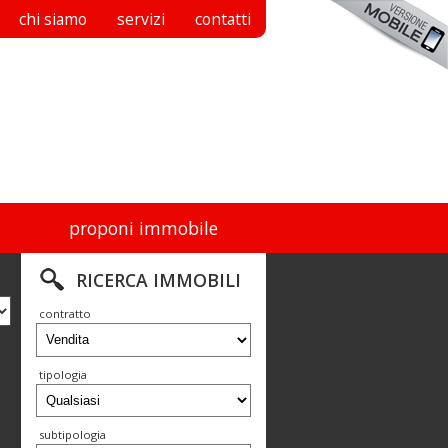
chi siamo
servizi
contatti
proponi immobile
RICERCA IMMOBILI
contratto
tipologia
subtipologia