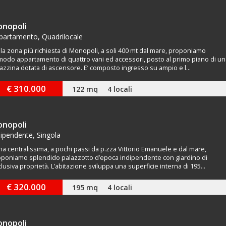
nopoli
partamento, Quadrilocale
la zona più richiesta di Monopoli, a soli 400 mt dal mare, proponiamo
odo appartamento di quattro vani ed accessori, posto al primo piano di un
azzina dotata di ascensore. E’ composto ingresso su ampio e l...
€ 310.000
122 mq
4 locali
nopoli
dipendente, Singola
a centralissima, a pochi passi da p.zza Vittorio Emanuele e dal mare,
poniamo splendido palazzotto d’epoca indipendente con giardino di
lusiva proprietà. L’abitazione sviluppa una superficie interna di 195...
€ 320.000
195 mq
4 locali
nopoli