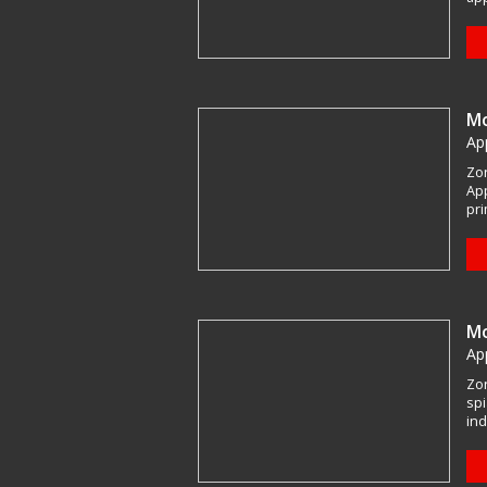
Mo
Ap
Zon
App
pri
Mo
Ap
Zon
spi
ind