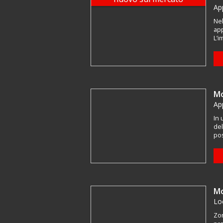
Ap
Nel
app
L’i
Mo
Ap
In 
del
pos
Mo
Lo
Zon