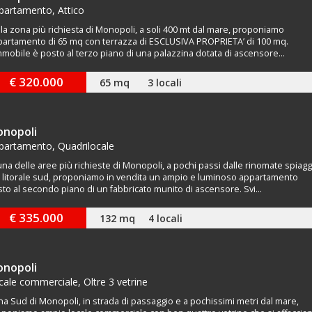
partamento, Attico
la zona più richiesta di Monopoli, a soli 400 mt dal mare, proponiamo
artamento di 65 mq con terrazza di ESCLUSIVA PROPRIETA’ di 100 mq.
mmobile è posto al terzo piano di una palazzina dotata di ascensore...
€ 320.000
65 mq
3 locali
nopoli
partamento, Quadrilocale
una delle aree più richieste di Monopoli, a pochi passi dalle rinomate spiag
 litorale sud, proponiamo in vendita un ampio e luminoso appartamento
to al secondo piano di un fabbricato munito di ascensore. Svi...
€ 335.000
132 mq
4 locali
nopoli
cale commerciale, Oltre 3 vetrine
a Sud di Monopoli, in strada di passaggio e a pochissimi metri dal mare,