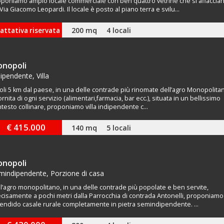
poniamo ampio locale commerciale con ben quattro vetrine che si affaccia
Via Giacomo Leopardi. Il locale è posto al piano terra e svilu...
200 mq
4 locali
attativa riservata
nopoli
ipendente, Villa
oli 5 km dal paese, in una delle contrade più rinomate dell’agro Monopolita
ornita di ogni servizio (alimentari,farmacia, bar ecc.), situata in un bellissimo
testo collinare, proponiamo villa indipendente c...
€ 415.000
140 mq
5 locali
nopoli
mindipendente, Porzione di casa
l’agro monopolitano, in una delle contrade più popolate e ben servite,
cisamente a pochi metri dalla Parrocchia di contrada Antonelli, proponiamo
endido casale rurale completamente in pietra semindipendente. ...