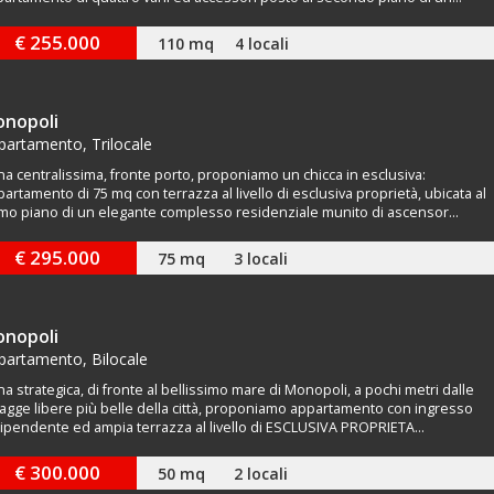
€ 255.000
110 mq
4 locali
nopoli
partamento, Trilocale
a centralissima, fronte porto, proponiamo un chicca in esclusiva:
artamento di 75 mq con terrazza al livello di esclusiva proprietà, ubicata al
mo piano di un elegante complesso residenziale munito di ascensor...
€ 295.000
75 mq
3 locali
nopoli
partamento, Bilocale
a strategica, di fronte al bellissimo mare di Monopoli, a pochi metri dalle
agge libere più belle della città, proponiamo appartamento con ingresso
ipendente ed ampia terrazza al livello di ESCLUSIVA PROPRIETA...
€ 300.000
50 mq
2 locali