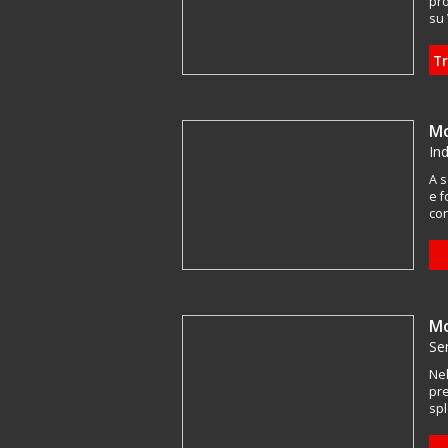
pro
su 
Tr
Mo
Ind
A s
e f
con
Mo
Se
Nel
pre
spl